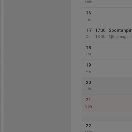
Mån
16
Tis
17
17:30
Spontanpin
18:30
Ons
Sjögemagasi
18
Tor
19
Fre
20
Lör
21
Sön
22