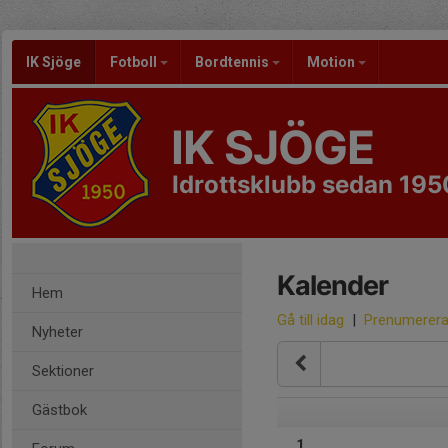
IK Sjöge
Fotboll
Bordtennis
Motion
IK SJÖGE
Idrottsklubb sedan 195
Kalender
Hem
Gå till idag
|
Prenumerer
Nyheter
Sektioner
Gästbok
1