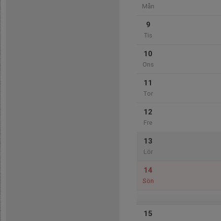
Mån
9
Tis
10
Ons
11
Tor
12
Fre
13
Lör
14
Sön
15