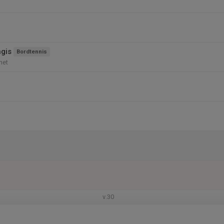
gis
Bordtennis
net
v.30