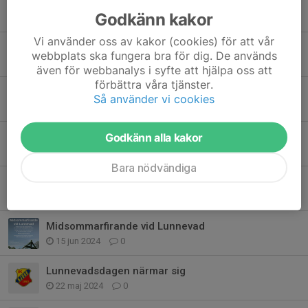
Adventsfika med pyssel 30 november
Godkänn kakor
25 nov 2025
0
Vi använder oss av kakor (cookies) för att vår
Dags för tipspromenader våren 2025
webbplats ska fungera bra för dig. De används
4 maj 2025
1
även för webbanalys i syfte att hjälpa oss att
förbättra våra tjänster.
Hjälp oss med bingolotter (frivilligt)
Så använder vi cookies
28 nov 2024
0
Adventsfika söndag 1a dec 13-15.30 i Sjögemagasinet
Godkänn alla kakor
26 nov 2024
0
Bara nödvändiga
Tipspromenaderna startar söndag 8 september
5 sep 2024
0
Midsommarfirande vid Lunnevad
15 jun 2024
0
Lunnevadsdagen närmar sig
22 maj 2024
0