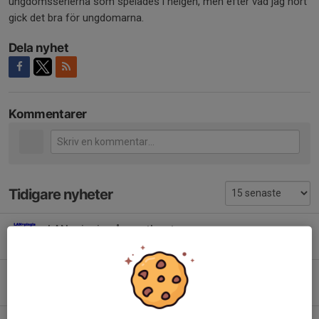
ungdomsserierna som spelades i helgen, men efter vad jag hört
gick det bra för ungdomarna.
Dela nyhet
Kommentarer
Tidigare nyheter
LAN+pingis på sportlovet
9 feb, 21:52
0
Årsmöte söndag 2025-12-14
30 nov 2025
0