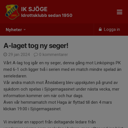
IK SJÖGE
Idrottsklubb sedan 1950
Logga in
Nyheter
A-laget tog ny seger!
29 jan 2024
0 kommentarer
Vårt A-lag tog igår en ny seger, denna gång mot Linköpings PK
med 6-1 och ligger två i serien med en match mindre spelad än
serieledaren.
Vår andra match mot Åtvidaberg blev uppskjuten på grund av
sjukdom och spelas i Sjögemagasinet under nästa vecka, mer
information kommer om när och hur dags.
Även vår hemmamatch mot Haga är flyttad till den 4 mars
klickan 19.00 i Sjögemagasinet.
Vi inväntar en rapport från deltagande ledare från