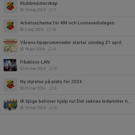
Klubbmästerskap
18 maj 2024
1
Arbetsschema för KM och Lunnevadsdagen
3 maj 2024
16
Vårens tipspromenader startar söndag 21 april
18 apr 2024
0
Påsklovs-LAN
26 mar 2024
0
Ny styrelse på plats för 2024
25 mar 2024
0
IK Sjöge behöver hjälp nu! Det saknas ledamöter till styrelsen!
19 mar 2024
0