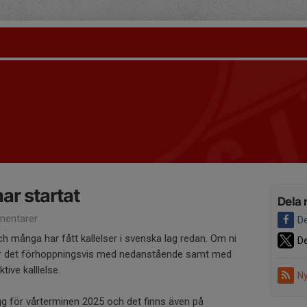
ar startat
Dela 
entarer
De
h många har fått kallelser i svenska lag redan. Om ni
De
rnar det förhoppningsvis med nedanstående samt med
ive kalllelse.
Ny
lägg för vårterminen 2025 och det finns även på