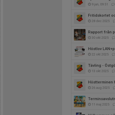
9 jan, 09:51
Fritidskortet 
28 dec 2025
Rapport från p
30 okt 2025
Höstlov LAN+pi
22 okt 2025
Tävling - Öst
13 okt 2025
Höstterminen h
26 aug 2025
Terminsavslutn
11 maj 2025