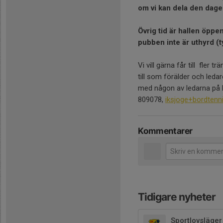
om vi kan dela den dagen
Övrig tid är hallen öppen
pubben inte är uthyrd (t
Vi vill gärna får till fler 
till som förälder och led
med någon av ledarna på be
809078,
iksjoge+bordten
Kommentarer
Tidigare nyheter
Sportlovsläger