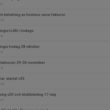
0
och betalning av höstens sena fakturor
0
ingis+LAN i tisdags
0
ngis tisdag 28 oktober
0
götatouren 29-30 november
0
ar startat v35
0
ing v20 och klubbtävling 17 maj
0