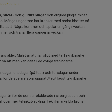
issektionen
a
,
silver
- och
guldträningar
och erbjuda pingis minst
kan. Många ungdomar har krockar med andra idrotter så
 detta sätt. Några kommer och spelar en gång i veckan
er och tränar flera gånger in veckan.
 års ålder. Målet är att ha roligt med ta Teknikmärke
 så att man kan delta i de övriga träningarna.
ndagar, onsdagar (på test) och torsdagar under
 för de spelare som uppnått/tagit lägst teknikmärke
.
gar är för de som är etablerade i silvergruppen och
höver mer teknikutveckling. Teknikmärke blå brons