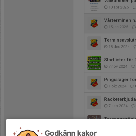
Välkommen på
10 apr 2025
Vårterminen ha
15 jan 2025
Terminsavslut
18 dec 2024
Startlistor för
7 nov 2024
Pingisläger fö
1 okt 2024
Racketerbjud
7 sep 2024
Torsdagsträni
29 aug 2024
Godkänn kakor