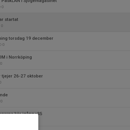
 PåskLAN i Sjögemagasinet
0
r startat
0
ning torsdag 19 december
0
 DM i Norrköping
0
r tjejer 26-27 oktober
0
ande
0
ngarna kör igång v35
0