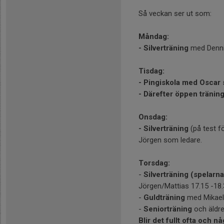
Så veckan ser ut som:
Måndag:
- Silverträning
med Dennis
Tisdag:
- Pingiskola med Oscar
- Därefter öppen tränin
Onsdag:
- Silverträning
(på test fö
Jörgen som ledare.
Torsdag:
-
Silverträning (spelarn
Jörgen/Mattias 17.15 -18
-
Guldträning
med Mikael
-
Seniorträning
och äldr
Blir det fullt ofta och 