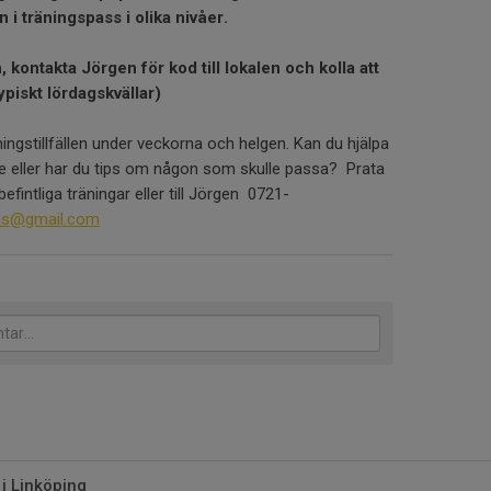
 i träningspass i olika nivåer.
, kontakta Jörgen för kod till lokalen och kolla att
ypiskt lördagskvällar)
träningstillfällen under veckorna och helgen. Kan du hjälpa
are eller har du tips om någon som skulle passa? Prata
fintliga träningar eller till Jörgen 0721-
nis@gmail.com
 i Linköping