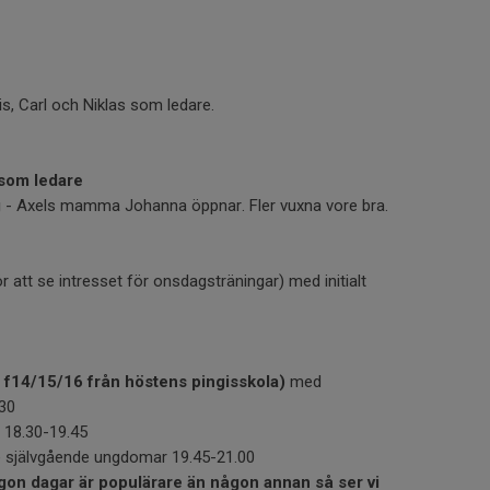
, Carl och Niklas som ledare.
 som ledare
g
- Axels mamma Johanna öppnar. Fler vuxna vore bra.
r att se intresset för onsdagsträningar) med initialt
a f14/15/16 från höstens pingisskola)
med
.30
 18.30-19.45
e självgående ungdomar 19.45-21.00
någon dagar är populärare än någon annan så ser vi