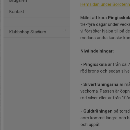
Bildgalleri
Hemsidan under Bordtenn
Kontakt
Målet att köra
Pingisskol
tre-fyra dagar under vec
vi försöker hjälpa till på
Klubbshop Stadium
medans andra kanske komm
Nivåindelningar:
-
Pingisskola
är från ca 7
röd brons och sedan silver
-
Silverträningarna
är må
veckorna. Passen är öppna
röd silver eller är från 10år
-
Guldträningen
på torsda
som kommit längre och be
och uppåt.