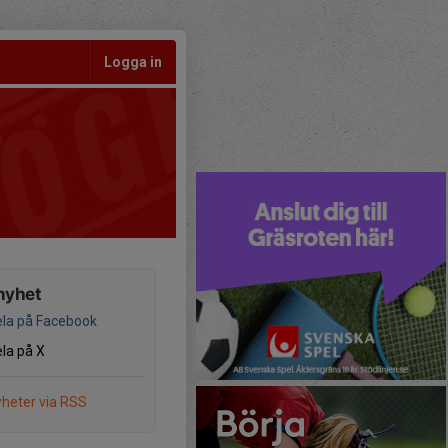
Logga in
nyhet
la på Facebook
la på X
heter via RSS