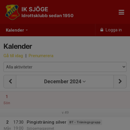
IK SJÖGE
Idrottsklubb sedan 1950
Logga in
Kalender
Kalender
Gå till idag
|
Prenumerera
December 2024
1
Sön
v.49
2
17:30
Pingisträning silver
BT - Träningsgrupp
19:00
Mån
Sjögemagasinet