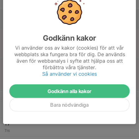
Fre
14
Lör
15
10:00
Match mot IF Norcopensarna E
Godkänn kakor
13:00
Sön
BT - Träningsgrupp
Vi använder oss av kakor (cookies) för att vår
Division 7
webbplats ska fungera bra för dig. De används
Yasaka Arena, Gumpkekullavägen, Linköping
även för webbanalys i syfte att hjälpa oss att
13:00
Match mot Linköpings PK F
förbättra våra tjänster.
14:30
BT - Träningsgrupp
Så använder vi cookies
Division 7
Yasaka Arena, Gumpkekullavägen, Linköping
Godkänn alla kakor
v.51
Bara nödvändiga
16
17:30
Pingisträning silver
BT - Träningsgrupp
19:00
Mån
Sjögemagasinet
17
Tis