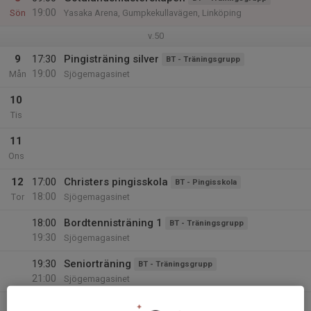
19:00
Sön
Yasaka Arena, Gumpkekullavägen, Linköping
v.50
9
17:30
Pingisträning silver
BT - Träningsgrupp
19:00
Mån
Sjögemagasinet
10
Tis
11
Ons
12
17:00
Christers pingisskola
BT - Pingisskola
18:00
Tor
Sjögemagasinet
18:00
Bordtennisträning 1
BT - Träningsgrupp
19:30
Sjögemagasinet
19:30
Seniorträning
BT - Träningsgrupp
21:00
Sjögemagasinet
13