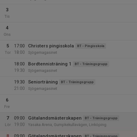
3
Tis
4
Ons
5
17:00
Christers pingisskola
BT - Pingisskola
18:00
Tor
Sjögemagasinet
18:00
Bordtennisträning 1
BT - Träningsgrupp
19:30
Sjögemagasinet
19:30
Seniorträning
BT - Träningsgrupp
21:00
Sjögemagasinet
6
Fre
7
09:00
Götalandsmästerskapen
BT - Träningsgrupp
19:00
Lör
Yasaka Arena, Gumpkekullavägen, Linköping
8
09:00
Götalandsmästerskapen
BT - Träningsgrupp