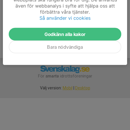
måndagsträningarna, men kontrollera att det finns
även för webbanalys i syfte att hjälpa oss att
någon vuxen anmäld innan ni åker till hallen.
förbättra våra tjänster.
Så använder vi cookies
Godkänn alla kakor
Bara nödvändiga
För
smarta
idrottsföreningar
Välj version:
Mobil
|
Desktop