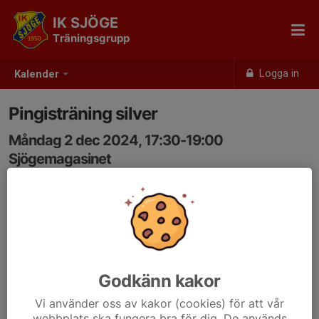
IK SJÖGE
Träningsgrupp
Logga in
Kalender
Pingisträning silver
Måndag 2 dec 2024, 17:30-19:00
Sjögemagasinet
Samling: 17:30, Sjögemagasinet
Nivå: Silver och uppåt.
Passen kommer att bestå av lättare konditions-, styrke-
och teknikträning uppblandat med matchspel och
Godkänn kakor
lekfulla övningar.
Vi använder oss av kakor (cookies) för att vår
Carl och Niklas kommer att leda de flesta
webbplats ska fungera bra för dig. De används