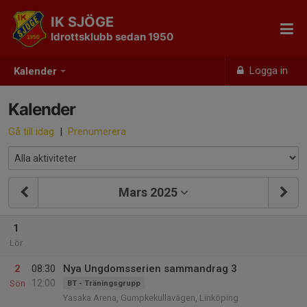
IK SJÖGE
Idrottsklubb sedan 1950
Logga in
Kalender
Kalender
Gå till idag
|
Prenumerera
Mars 2025
1
Lör
2
08:30
Nya Ungdomsserien sammandrag 3
12:00
Sön
BT - Träningsgrupp
Yasaka Arena, Gumpkekullavägen, Linköping