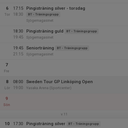
6
17:15
Pingisträning silver - torsdag
18:30
Tor
BT - Träningsgrupp
Sjögemagasinet
18:30
Pingisträning guld
BT - Träningsgrupp
19:45
Sjögemagasinet
19:45
Seniorträning
BT - Träningsgrupp
21:15
Sjögemagasinet
7
Fre
8
08:00
Sweden Tour GP Linköping Open
19:00
Lör
Yasaka Arena (Sportcenter)
9
Sön
v.11
10
17:30
Pingisträning silver
BT - Träningsgrupp