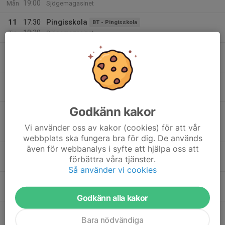
19:00
Mån
Sjögemagasinet
11
17:30
Pingisskola
BT - Pingisskola
18:30
Tis
Sjögemagasinet
18:30
Fritt spel
BT - Träningsgrupp
21:00
Sjögemagasinet
12
17:30
Pingisträning silver
BT - Träningsgrupp
19:00
Ons
Sjögemagasinet
Godkänn kakor
13
17:15
Pingisträning silver - torsdag
18:30
Tor
BT - Träningsgrupp
Vi använder oss av kakor (cookies) för att vår
Sjögemagasinet
webbplats ska fungera bra för dig. De används
även för webbanalys i syfte att hjälpa oss att
18:30
Pingisträning guld
BT - Träningsgrupp
förbättra våra tjänster.
19:45
Sjögemagasinet
Så använder vi cookies
19:45
Seniorträning
BT - Träningsgrupp
21:15
Sjögemagasinet
Godkänn alla kakor
14
Bara nödvändiga
Fre