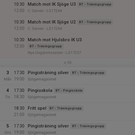
10:30
Match mot IK Sjöge U3
BT - Träningsgrupp
12:00
C: Serven - LS17244
10:30
Match mot IK Sjöge U2
BT - Träningsgrupp
12:00
C: Serven - LS17244
10:30
Match mot Hjulsbro IK U3
12:00
BT - Träningsgrupp
Nya Ungdomsserien - LS17257
v.10
3
17:30
Pingisträning silver
BT - Träningsgrupp
19:00
Mån
Sjögemagasinet
4
17:30
Pingisskola
BT - Pingisskola
18:30
Tis
Sjögemagasinet
18:30
Fritt spel
BT - Träningsgrupp
21:00
Sjögemagasinet
5
17:30
Pingisträning silver
BT - Träningsgrupp
19:00
Ons
Sjögemagasinet