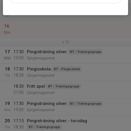
15
Lör
16
Sön
v.12
17
17:30
Pingisträning silver
BT - Träningsgrupp
19:00
Mån
Sjögemagasinet
18
17:30
Pingisskola
BT - Pingisskola
18:30
Tis
Sjögemagasinet
18:30
Fritt spel
BT - Träningsgrupp
21:00
Sjögemagasinet
19
17:30
Pingisträning silver
BT - Träningsgrupp
19:00
Ons
Sjögemagasinet
20
17:15
Pingisträning silver - torsdag
18:30
Tor
BT - Träningsgrupp