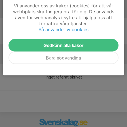
Vi använder oss av kakor (cookies) för att vår
webbplats ska fungera bra för dig. De används
Laguppställning
även för webbanalys i syfte att hjälpa oss att
förbättra våra tjänster.
Så använder vi cookies
Ingen uppställning ifylld
Godkänn alla kakor
Bara nödvändiga
Referat
Inget referat skrivet