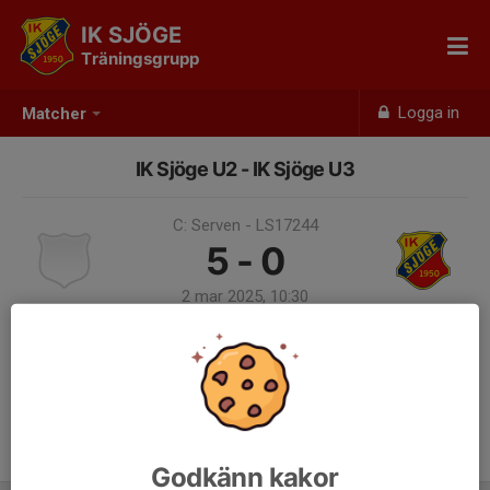
IK SJÖGE
Träningsgrupp
Logga in
Matcher
IK Sjöge U2 - IK Sjöge U3
C: Serven - LS17244
5 - 0
2 mar 2025, 10:30
Samling 10:00
Endast kallade kunde anmäla sig till aktiviteten. 3 personer var kallade.
Logga in här
Godkänn kakor