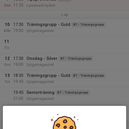
11:30
Sön
Lunnevadsspåret
v.46
10
17:30
Träningsgrupp - Guld
BT - Träningsgrupp
19:00
Mån
Sjögemagasinet
11
Tis
12
17:30
Onsdag - Silver
BT - Träningsgrupp
19:00
Ons
Sjögemagasinet
13
18:30
Träningsgrupp - Guld
BT - Träningsgrupp
19:45
Tor
Sjögemagasinet
19:45
Seniorträning
BT - Träningsgrupp
21:00
Sjögemagasinet
14
16:30
Träningsgrupp - Silver
BT - Träningsgrupp
18:00
Fre
Sjögemagasinet
15