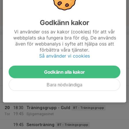
Lör
16
10:00
Spontanpingis
BT - Träningsgrupp
12:00
Godkänn kakor
Sön
Sjögemagasinet
v.47
Vi använder oss av kakor (cookies) för att vår
webbplats ska fungera bra för dig. De används
17
17:30
Träningsgrupp-Guld
BT - Träningsgrupp
även för webbanalys i syfte att hjälpa oss att
19:00
Mån
Sjögemagasinet
förbättra våra tjänster.
Så använder vi cookies
18
Tis
Godkänn alla kakor
19
17:15
Onsdag - Silver
BT - Träningsgrupp
18:30
Ons
Sjögemagasinet
Bara nödvändiga
18:30
Onsdag - guld
BT - Träningsgrupp
20:00
Sjögemagasinet
20
18:30
Träningsgrupp - Guld
BT - Träningsgrupp
19:45
Tor
Sjögemagasinet
19:45
Seniorträning
BT - Träningsgrupp