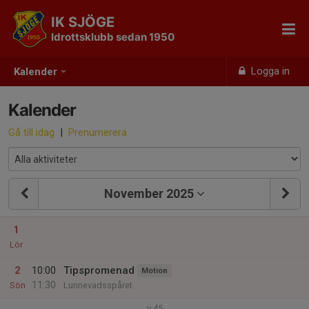
IK SJÖGE
Idrottsklubb sedan 1950
Logga in
Kalender
Kalender
Gå till idag
|
Prenumerera
November 2025
1
Lör
2
10:00
Tipspromenad
Motion
11:30
Sön
Lunnevadsspåret
v.45