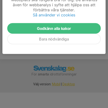
även för webbanalys i syfte att hjälpa oss att
Träningarna leds Jörgen, Mattias och Tobias, men
förbättra våra tjänster.
kontrollera för säkerhetsskull att det finns någon ledare
Så använder vi cookies
anmäld innan ni åker till hallen.
Godkänn alla kakor
Bara nödvändiga
För
smarta
idrottsföreningar
Välj version:
Mobil
|
Desktop