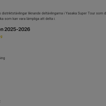
distriktstävlingar liknande deltävlingarna i Yasaka Super Tour som det
ka som kan vara lämpliga att delta i.
en 2025-2026
ng
1
ing
o
2