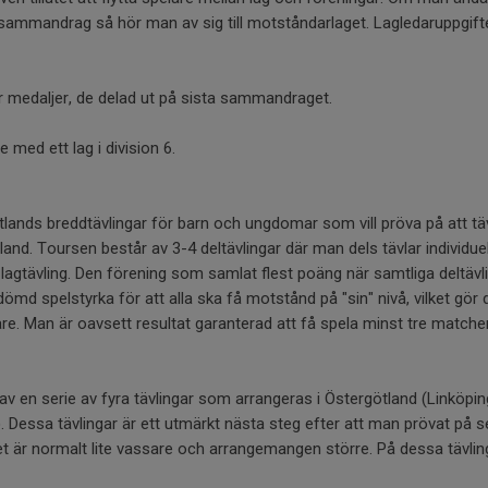
ett sammandrag så hör man av sig till motståndarlaget. Lagledaruppgif
år medaljer, de delad ut på sista sammandraget.
e med ett lag i division 6.
lands breddtävlingar för barn och ungdomar som vill pröva på att tä
and. Toursen består av 3-4 deltävlingar där man dels tävlar individu
n lagtävling. Den förening som samlat flest poäng när samtliga deltävli
dömd spelstyrka för att alla ska få motstånd på "sin" nivå, vilket gör 
re. Man är oavsett resultat garanterad att få spela minst tre matcher
v en serie av fyra tävlingar som arrangeras i Östergötland (Linköpin
 Dessa tävlingar är ett utmärkt nästa steg efter att man prövat på s
t är normalt lite vassare och arrangemangen större. På dessa tävl