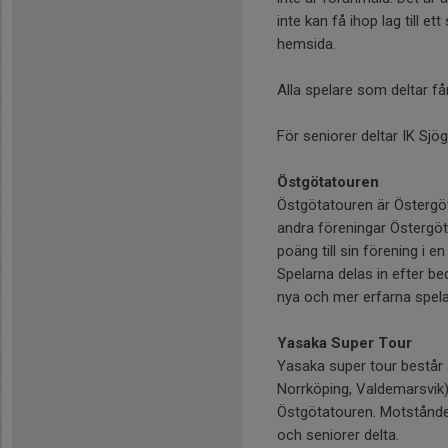
inte kan få ihop lag till 
hemsida.
Alla spelare som deltar f
För seniorer deltar IK Sjög
Östgötatouren
Östgötatouren är Östergöt
andra föreningar Östergötl
poäng till sin förening i e
Spelarna delas in efter be
nya och mer erfarna spela
Yasaka Super Tour
Yasaka super tour består a
Norrköping, Valdemarsvik).
Östgötatouren. Motstånde
och seniorer delta.