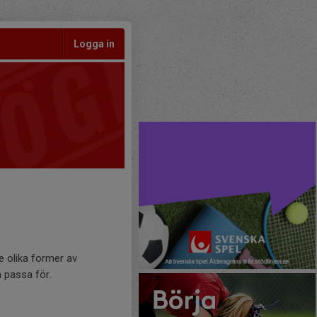
Logga in
te olika former av
n passa för.