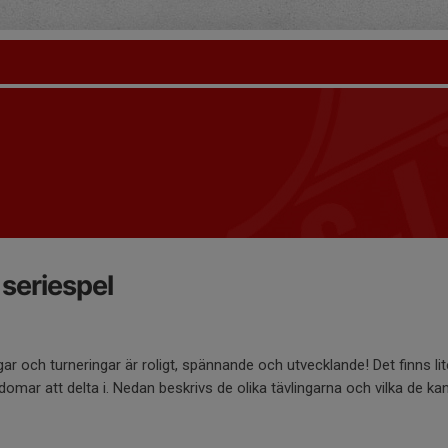
 seriespel
ingar och turneringar är roligt, spännande och utvecklande! Det finns li
domar att delta i. Nedan beskrivs de olika tävlingarna och vilka de ka