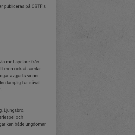
ter publiceras på ÖBTF:s
vla mot spelare från
ellt men också samlar
ngar avgjorts vinner.
den lämplig för såväl
.
g, Ljungsbro,
eriespel och
ingar kan både ungdomar