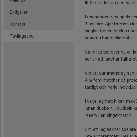
Kalender
IK Sjöge deltar i seriespe
Bildgalleri
I
ungdomsserien
spelas v
3 spelare. Spelformen i l
Kontakt
singlar. Serien spelas u
Tävlingsspel
serierna har publicerats.
Varje lag behöver ha en l
ser till att laget är fulltali
Vid ett sammandrag samlas
Alla fem matcher på proto
färdigt och varje individuel
I varje lagmatch kan max 3
innan dubbeln. I dubbeln k
reserv i en singelmatch.
Om ett lag saknar spelare
inte är föranmäld. Det är 