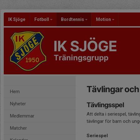
IK Sjöge
Fotboll
Bordtennis
Motion
IK SJÖGE
Träningsgrupp
Tävlingar och
Hem
Nyheter
Tävlingsspel
Att delta i seriespel, tävl
Medlemmar
tävlingar för barn och ung
Matcher
Seriespel