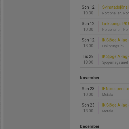
Sön 12
Svinstadsjöns I
10:30
Norcohallen, No
Sön 12
Linköpings PK 
10:30
Norcohallen, No
Sön 12
IK Sjöge A-lag
13:00
Linköpings PK
Tis 28
IK Sjöge A-lag 
18:00
Sjögemagasinet
November
Sön 23
IF Norcopensar
10:00
Motala
Sön 23
IK Sjöge A-lag
13:00
Motala
December