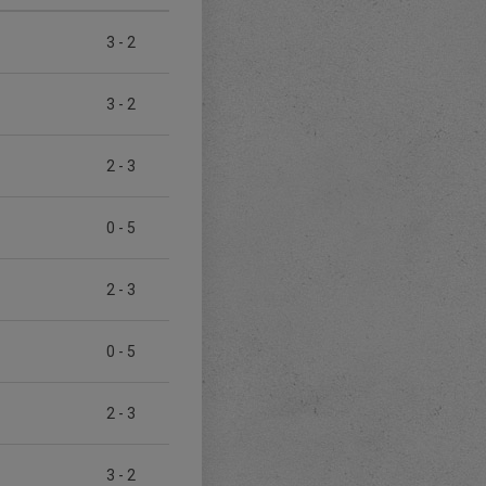
3
-
2
3
-
2
2
-
3
0
-
5
2
-
3
0
-
5
2
-
3
3
-
2