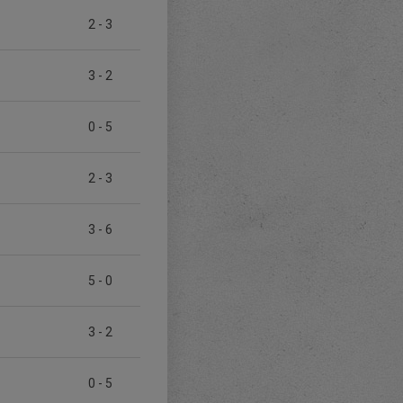
2
-
3
3
-
2
0
-
5
2
-
3
3
-
6
5
-
0
3
-
2
0
-
5