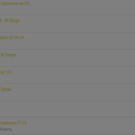
Norcopensarna U6
 - IK Sjöge
ngsbro BTK U4
- IK Sjöge
jöge U3
K Sjöge
stadsjöns IF U2
rrköping