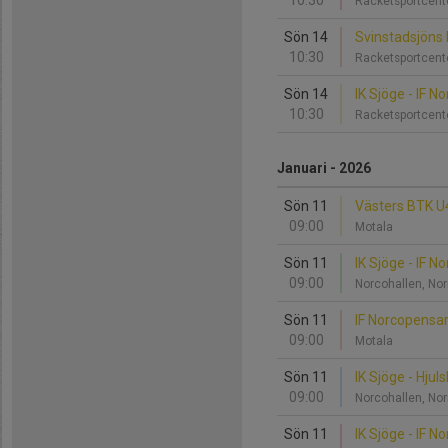
10:30
Racketsportcent
Sön 14
Svinstadsjöns I
10:30
Racketsportcent
Sön 14
IK Sjöge - IF 
10:30
Racketsportcent
Januari - 2026
Sön 11
Västers BTK U4
09:00
Motala
Sön 11
IK Sjöge - IF 
09:00
Norcohallen, No
Sön 11
IF Norcopensar
09:00
Motala
Sön 11
IK Sjöge - Hjul
09:00
Norcohallen, No
Sön 11
IK Sjöge - IF 