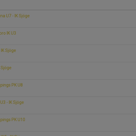
na U7 - IK Sjöge
sbro IK U3
- IK Sjöge
K Sjöge
köpings PK U8
U3 - IK Sjöge
köpings PK U10