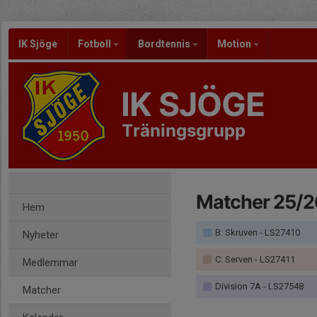
IK Sjöge
Fotboll
Bordtennis
Motion
IK SJÖGE
Träningsgrupp
Matcher 25/2
Hem
B: Skruven - LS27410
Nyheter
C: Serven - LS27411
Medlemmar
Division 7A - LS27548
Matcher