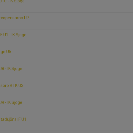
U10 - IK Sjöge
Norcopensarna U7
F U1 - IK Sjöge
jöge U5
U8 - IK Sjöge
ngsbro BTK U3
U9 - IK Sjöge
stadsjöns IF U1