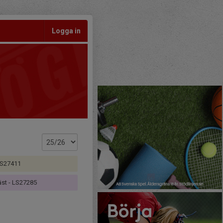
Logga in
LS27411
äst - LS27285