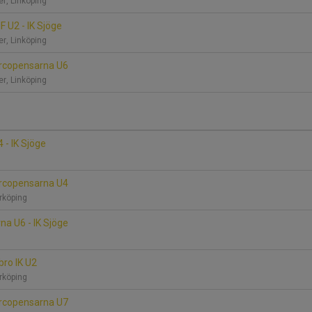
er, Linköping
F U2 - IK Sjöge
er, Linköping
Norcopensarna U6
er, Linköping
 - IK Sjöge
Norcopensarna U4
rrköping
na U6 - IK Sjöge
sbro IK U2
rrköping
Norcopensarna U7