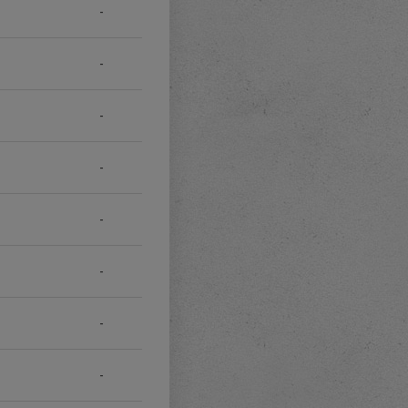
-
-
-
-
-
-
-
-