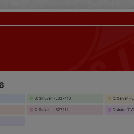
6
B: Skruven - LS27410
C: Serven - 
C: Serven - LS27411
Division 7 V