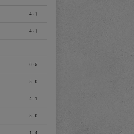
4
-
1
4
-
1
0
-
5
5
-
0
4
-
1
5
-
0
1
-
4