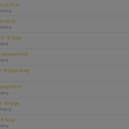
ters BTK U3
rrköping
sbro IK U4
rrköping
U5 - IK Sjöge
köping
Norcopensarna U5
köping
 - IK Sjöge A-lag
köpings PK U7
köping
 - IK Sjöge
rrköping
- IK Sjöge
köping