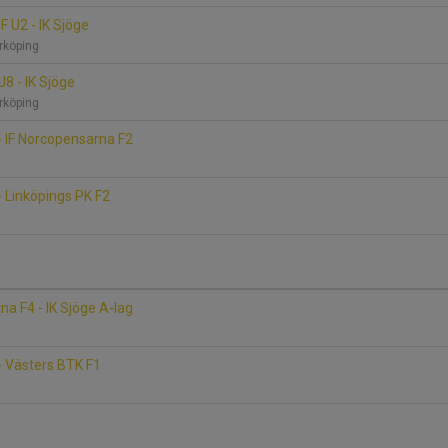
F U2 - IK Sjöge
rrköping
U8 - IK Sjöge
rrköping
 - IF Norcopensarna F2
- Linköpings PK F2
na F4 - IK Sjöge A-lag
 - Västers BTK F1