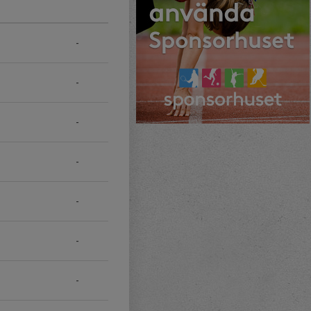
-
-
-
-
-
-
-