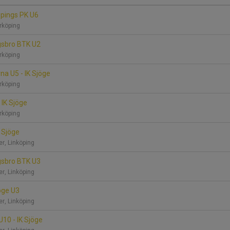
köpings PK U6
rrköping
ngsbro BTK U2
rrköping
na U5 - IK Sjöge
rrköping
- IK Sjöge
rrköping
K Sjöge
er, Linköping
ngsbro BTK U3
er, Linköping
jöge U3
er, Linköping
U10 - IK Sjöge