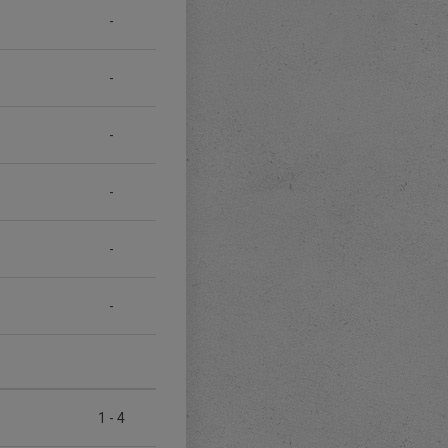
-
-
-
-
-
-
1
-
4