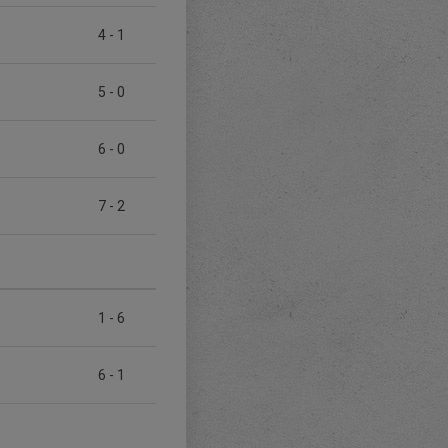
4
-
1
5
-
0
6
-
0
7
-
2
1
-
6
6
-
1