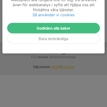
matcha det.
även för webbanalys i syfte att hjälpa oss att
förbättra våra tjänster.
Så använder vi cookies
Godkänn alla kakor
Bara nödvändiga
För
smarta
idrottsföreningar
Välj version:
Mobil
|
Desktop