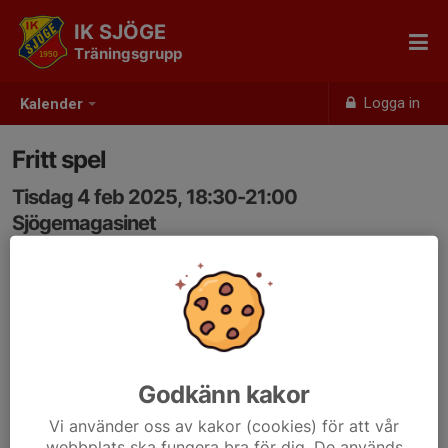
IK SJÖGE
Träningsgrupp
Logga in
Kalender
Fritt spel
Tisdag 4 feb 2025, 18:30-21:00
Sjögemagasinet
Samling: 18:30, Sjögemagasinet
Ej ledarledd. Det finns möjlighet att spela när ni själva
vill. Men kolla att minst en vuxen är med och öppnar
innan ni åker till hallen. Kontakta någon av ledarna för att
få tillgång till koden om ni vill öppna själva.
Godkänn kakor
Skriv i svaret ungefär vilka tider ni avser vara där, t.ex.
Vi använder oss av kakor (cookies) för att vår
18:30-19:30, så att andra spelsugna kan försöka
webbplats ska fungera bra för dig. De används