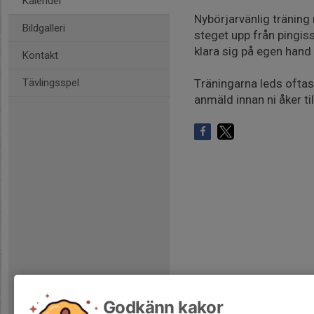
Kalender
Nybörjarvänlig träning 
Bildgalleri
steget upp från pingis
klara sig på egen hand 
Kontakt
Tävlingsspel
Träningarna leds oftast
anmäld innan ni åker til
Godkänn kakor