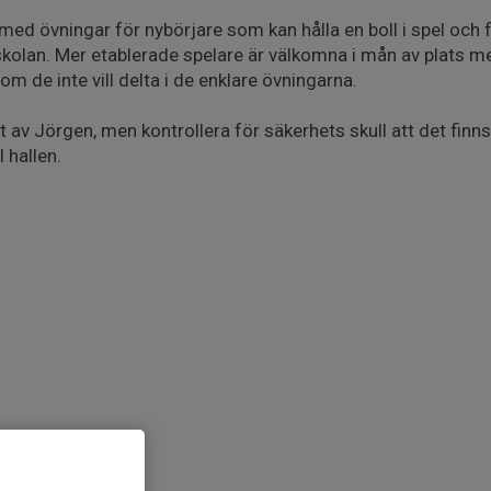
med övningar för nybörjare som kan hålla en boll i spel och 
skolan. Mer etablerade spelare är välkomna i mån av plats m
om de inte vill delta i de enklare övningarna.
 av Jörgen, men kontrollera för säkerhets skull att det finn
l hallen.