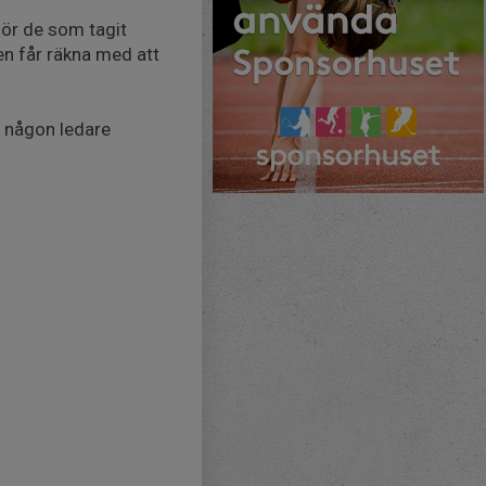
för de som tagit
en får räkna med att
s någon ledare