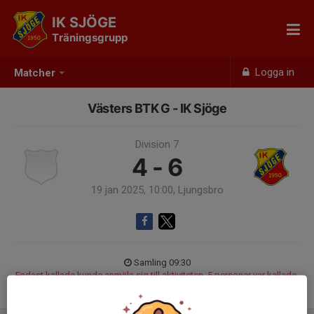
IK SJÖGE
Träningsgrupp
Logga in
Matcher
Västers BTK G - IK Sjöge
Division 7
4 - 6
19 jan 2025, 10:00, Ljungsbro
Samling 09:30
Endast kallade kunde anmäla sig till aktiviteten. 5 personer var kallade.
Logga in här