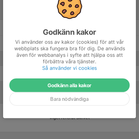
Laguppställning
Carl Arrhenius
Godkänn kakor
Vi använder oss av kakor (cookies) för att vår
Mikael Sonesson
webbplats ska fungera bra för dig. De används
även för webbanalys i syfte att hjälpa oss att
Ledare
förbättra våra tjänster.
Så använder vi cookies
Jörgen Halén
Ledare
Godkänn alla kakor
Referat
Bara nödvändiga
Inget referat skrivet