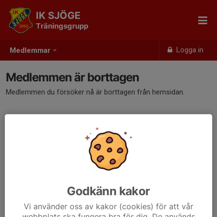
IK SJÖGE
Träningsgrupp
Logga in
Medlemmar
Medlemmen är borttagen
Medlemmen du försöker nå är borttagen från hemsidan.
Godkänn kakor
Vi använder oss av kakor (cookies) för att vår
webbplats ska fungera bra för dig. De används