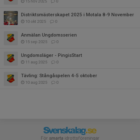
15 nov 2025
0
Distriktsmästerskapet 2025 i Motala 8-9 November
10 okt 2025
0
Anmälan Ungdomsserien
15 sep 2025
0
Ungdomsläger - PingisStart
11 aug 2025
0
Tävling: Stångåspelen 4-5 oktober
10 aug 2025
0
För
smarta
idrottsföreningar