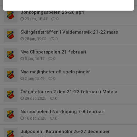
Jönköpingsspelen 25-26 april
23 feb, 18:47
0
Skärgårdsträffen I Valdemarsvik 21-22 mars
28 jan, 19:02
0
Nya Clipperspelen 21 februari
5 jan, 16:17
0
Nya möjligheter att spela pingis!
2 jan, 15:49
0
Östgötatouren 2 den 21-22 februari i Motala
29 dec 2025
0
Norcospelen I Norrköping 7-8 februari
10 dec 2025
0
Julpoolen i Katrineholm 26-27 december