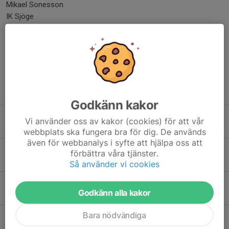
Mikael Sonesson
IK Sjöge
Dela nyhet
Tidigare nyheter
Godkänn kakor
Träningsstart ht -26 plus lite mer info
Vi använder oss av kakor (cookies) för att vår
17 jul, 18:56
0
webbplats ska fungera bra för dig. De används
även för webbanalys i syfte att hjälpa oss att
Klubbmästerskap och säsongsvslutning fredag 1/5
förbättra våra tjänster.
12 apr, 19:25
0
Så använder vi cookies
Klubbmästerskap och säsongsvslutning fredag 1/5
Godkänn alla kakor
10 apr, 20:05
0
Bara nödvändiga
Östgötatouren deltävling 3 den 18-19 april
8 mar, 20:30
0